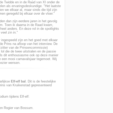
de Twidde en in de Raad van XI onder de
len als ervaringsdeskundige. "Het laatste
n we elkaar al, maar sinds die tijd zijn
n geregeld bij elkaar over de vloer."
en dan zijn eerdere jaren in het gevolg
wam. Toen ik daarna in de Raad kwam,
 heel anders. En deze rol in de spotlights
veel zin in."
 ingespeeld zijn en het goed met elkaar
 de Prins na afloop van het interview. De
zitter van de Prinsencommissie)
lol die de twee uitstralen en de passie
Als dit enthousiasme ook op deze manier
e een mooi carnavalsjaar tegemoet. Wij
lezier wensen.
arlijkse
Elf-elf bal
. Dit is de feestelijke
rins van Kruikenstad gepresenteerd
dium tijdens Elf-elf:
t en Rogier van Bossum.