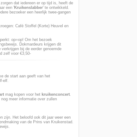
zorgen dat iedereen er op tijd is, heeft de
ar een '
Kruikenslabber
' te ontwikkeld.
iedere bezoeker een heerlijk twee-gangen
kroegen: Café Stoffel (Korte) Heuvel en
beperkt: op=op! Om het bezoek
gsbewijs. Dokmardeurs krijgen dit
te verkrijgen bij de eerder genoemde
d zelf voor €3,50-
ke de start aan geeft van het
-elf.
art
mag kopen voor het
kruikenconcert
.
 nog meer informatie over zullen
n zijn. Het beloofd ook dit jaar weer een
kendmaking van de Prins van Kruikenstad.
ewijs.