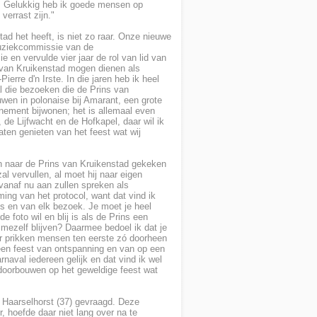
. Gelukkig heb ik goede mensen op
verrast zijn."
tad het heeft, is niet zo raar. Onze nieuwe
muziekcommissie van de
 en vervulde vier jaar de rol van lid van
n van Kruikenstad mogen dienen als
Pierre d'n Irste. In die jaren heb ik heel
 die bezoeken die de Prins van
uwen in polonaise bij Amarant, een grote
nement bijwonen; het is allemaal even
 de Lijfwacht en de Hofkapel, daar wil ik
ten genieten van het feest wat wij
n naar de Prins van Kruikenstad gekeken
al vervullen, al moet hij naar eigen
anaf nu aan zullen spreken als
ming van het protocol, want dat vind ik
ns en van elk bezoek. Je moet je heel
de foto wil en blij is als de Prins een
 mezelf blijven? Daarmee bedoel ik dat je
ar prikken mensen ten eerste zó doorheen
s een feest van ontspanning en van op een
naval iedereen gelijk en dat vind ik wel
oorbouwen op het geweldige feest wat
n Haarselhorst (37) gevraagd. Deze
 hoefde daar niet lang over na te