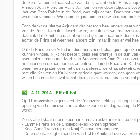
denken. Na een lidmaatschap van de Lijfwacht onder Prins Joep 
Prinsen Jean-Pierre en Frans-Jan kunnen we deze Adjudant betite
jaar van Prins Robèrt in de Raad, was mijn eerste. Daarvoor kende
we echte vrienden. We gaan elk jaar samen op wintersport en kome
Toch denkt de nieuwe Adjudant dat het toch heel anders gaat word
van de Prins. Toen ik Lijfwacht werd, wist ik niet wat me overk
dacht ik dat ik het allemaal al wel had gezien, maar ook die rol is
achter de Prins zal weer heel anders zijn, maar ik heb er wel heel 
Dat de Prins en de Adjudant door hun vriendschap goed op elkaar
kunnen vinden, blijkt het beste tijdens een drankje in de tuin van
twee halen samen met Mark van Stappershoef (oud-Prins en voor
herinneringen op aan hun gezamenlijke tijd in de Raad van XI. De 
waarmee ze praten over het carnavalsfeest, werkt aanstekelijk. 
met alle Kruiken en Kruikinnen gedeeld gaat worden, dan gaan w
willen hen in ieder geval vanaf deze plek veel succes en vooral p
4-11-2014 - Elf-elf bal
Op
11 november
organiseert de Carnavalsstichting Tilburg het ja
opening van het nieuwe carnavalsseizoen en de dag waarop de P
wordt.
Zoals altijd staat er een keur aan carnavaleske artiesten op het po
- Lamme Frans en de Snollebollekes komen optreden;
-
Kaaj Gaaaf
! verzorgt een Kaaj Gaaave performance;
- De presentatie ligt in handen van Echte Kruiken Ludo van Vlie