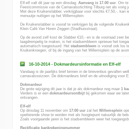
Elf-elf valt dit jaar op een dinsdag.
Aanvang is 17.00 uur
. Om te 
Feestcommissie van de Carnavalsstichting Tilburg net als vorig ja
Met deze Kruikenslabber, verkrijgbaar voor slechts €7,50,-, kan 
menuutje nuttigen op het Willemsplein.
De Kruikenslabber is vooraf te verkrijgen bij de volgende Kruiken
Klein Café Van Horen Zeggen (Stadhuisstraat).
Op de avond zelf kost de Slabber €10,- en is de voorraad zeer 
laagdrempelig te maken, is het stadsembleem opnieuw het toegan
automatisch toegestuurd. Het
stadsembleem
is vooraf ook los 
Kruikenkroegen, of bij de ingang van het Willemsplein op de avon
16-10-2014 - Dokmardeursinformatie en Elf-elf
Vandaag is de jaarlijks brief binnen in de brievenbus gevallen wel
carnavalsseizoen. De dokmardeurs brief en de uitnodiging voor Elf
Dokmardeur
De grote wijziging dit jaar is dat je als dokmardeur nog maar
1 ka
Verders is er een
dokmardeursontbijt
bij gekomen waar we later
ontvangen.
Elf-elf
Op dinsdag 11 november om
17:00 uur
zal het
Willemsplein
ope
spetterende show te worden met als hoogtepunt natuurlijk de be
Zoals voorgaande jaren is het stadsembleem weer het toegangsb
Rectificatie bankrekeningnummer