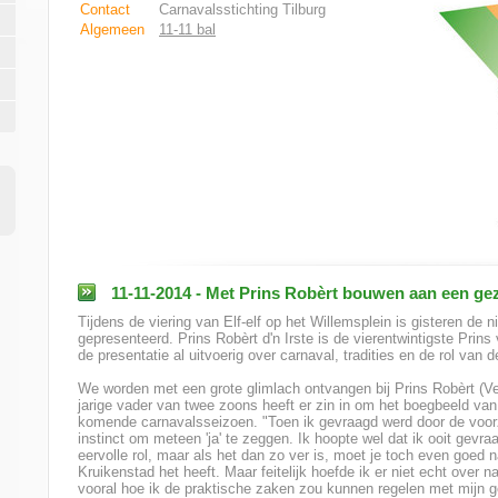
Contact
Carnavalsstichting Tilburg
Algemeen
11-11 bal
11-11-2014 - Met Prins Robèrt bouwen aan een gez
Tijdens de viering van Elf-elf op het Willemsplein is gisteren de
gepresenteerd. Prins Robèrt d'n Irste is de vierentwintigste Prin
de presentatie al uitvoerig over carnaval, tradities en de rol van d
We worden met een grote glimlach ontvangen bij Prins Robèrt (Ver
jarige vader van twee zoons heeft er zin in om het boegbeeld van 
komende carnavalsseizoen. "Toen ik gevraagd werd door de voor
instinct om meteen 'ja' te zeggen. Ik hoopte wel dat ik ooit gev
eervolle rol, maar als het dan zo ver is, moet je toch even goed
Kruikenstad het heeft. Maar feitelijk hoefde ik er niet echt over 
vooral hoe ik de praktische zaken zou kunnen regelen met mijn ge