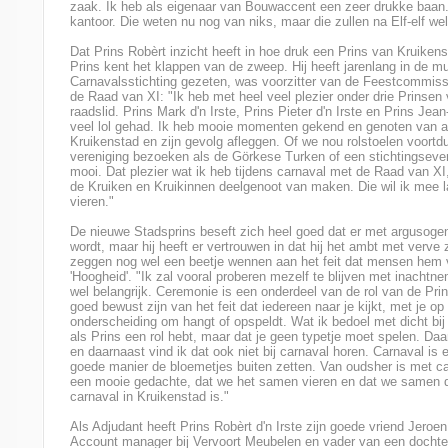
zaak. Ik heb als eigenaar van Bouwaccent een zeer drukke baan
kantoor. Die weten nu nog van niks, maar die zullen na Elf-elf wel 
Dat Prins Robèrt inzicht heeft in hoe druk een Prins van Kruikens
Prins kent het klappen van de zweep. Hij heeft jarenlang in de 
Carnavalsstichting gezeten, was voorzitter van de Feestcommissie
de Raad van XI: "Ik heb met heel veel plezier onder drie Prinse
raadslid. Prins Mark d'n Irste, Prins Pieter d'n Irste en Prins Jean-
veel lol gehad. Ik heb mooie momenten gekend en genoten van al
Kruikenstad en zijn gevolg afleggen. Of we nou rolstoelen voortd
vereniging bezoeken als de Görkese Turken of een stichtingseve
mooi. Dat plezier wat ik heb tijdens carnaval met de Raad van XI,
de Kruiken en Kruikinnen deelgenoot van maken. Die wil ik mee la
vieren."
De nieuwe Stadsprins beseft zich heel goed dat er met argusoge
wordt, maar hij heeft er vertrouwen in dat hij het ambt met verve z
zeggen nog wel een beetje wennen aan het feit dat mensen hem v
'Hoogheid'. "Ik zal vooral proberen mezelf te blijven met inachtne
wel belangrijk. Ceremonie is een onderdeel van de rol van de Pri
goed bewust zijn van het feit dat iedereen naar je kijkt, met je op 
onderscheiding om hangt of opspeldt. Wat ik bedoel met dicht bij
als Prins een rol hebt, maar dat je geen typetje moet spelen. Da
en daarnaast vind ik dat ook niet bij carnaval horen. Carnaval i
goede manier de bloemetjes buiten zetten. Van oudsher is met car
een mooie gedachte, dat we het samen vieren en dat we samen d
carnaval in Kruikenstad is."
Als Adjudant heeft Prins Robèrt d'n Irste zijn goede vriend Jeroe
Account manager bij Vervoort Meubelen en vader van een dochter,