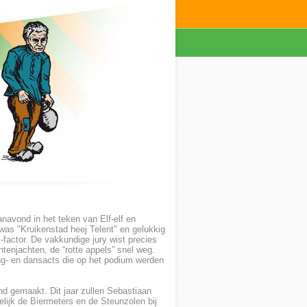
anavond in het teken van Elf-elf en
 was "Kruikenstad heej Telent" en gelukkig
factor. De vakkundige jury wist precies
entenjachten, de “rotte appels” snel weg.
ng- en dansacts die op het podium werden
nd gemaakt. Dit jaar zullen Sebastiaan
elijk de Biermeters en de Steunzolen bij