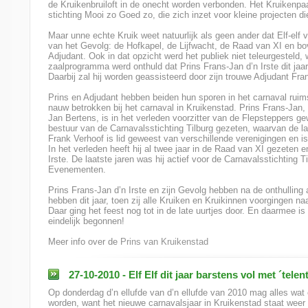
de Kruikenbruiloft in de onecht worden verbonden. Het Kruikenpa
stichting Mooi zo Goed zo, die zich inzet voor kleine projecten d
Maar unne echte Kruik weet natuurlijk als geen ander dat Elf-elf v
van het Gevolg: de Hofkapel, de Lijfwacht, de Raad van XI en bo
Adjudant. Ook in dat opzicht werd het publiek niet teleurgesteld,
zaalprogramma werd onthuld dat Prins Frans-Jan d’n Irste dit jaar
Daarbij zal hij worden geassisteerd door zijn trouwe Adjudant Fra
Prins en Adjudant hebben beiden hun sporen in het carnaval ruimsc
nauw betrokken bij het carnaval in Kruikenstad. Prins Frans-Jan, 
Jan Bertens, is in het verleden voorzitter van de Flepsteppers gew
bestuur van de Carnavalsstichting Tilburg gezeten, waarvan de laa
Frank Verhoof is lid geweest van verschillende verenigingen en is
In het verleden heeft hij al twee jaar in de Raad van XI gezeten 
Irste. De laatste jaren was hij actief voor de Carnavalsstichting
Evenementen.
Prins Frans-Jan d’n Irste en zijn Gevolg hebben na de onthulling al
hebben dit jaar, toen zij alle Kruiken en Kruikinnen voorgingen na
Daar ging het feest nog tot in de late uurtjes door. En daarmee i
eindelijk begonnen!
Meer info over de
Prins van Kruikenstad
27-10-2010 - Elf Elf dit jaar barstens vol met ´telent
Op donderdag d’n ellufde van d’n ellufde van 2010 mag alles wat 
worden, want het nieuwe carnavalsjaar in Kruikenstad staat weer vo