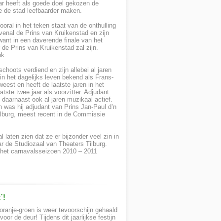
ar heeft als goede doel gekozen de
ie de stad leefbaarder maken.
ooral in het teken staat van de onthulling
venal de Prins van Kruikenstad en zijn
 want in een daverende finale van het
 de Prins van Kruikenstad zal zijn.
nk.
hoots verdiend en zijn allebei al jaren
in het dagelijks leven bekend als Frans-
eest en heeft de laatste jaren in het
tste twee jaar als voorzitter. Adjudant
 daarnaast ook al jaren muzikaal actief.
en was hij adjudant van Prins Jan-Paul d’n
 Tilburg, meest recent in de Commissie
 laten zien dat ze er bijzonder veel zin in
ar de Studiozaal van Theaters Tilburg.
s het carnavalsseizoen 2010 – 2011
´!
oranje-groen is weer tevoorschijn gehaald
or de deur! Tijdens dit jaarlijkse festijn