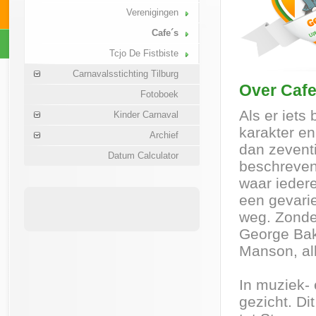
Verenigingen
Cafe´s
Tcjo De Fistbiste
Carnavalsstichting Tilburg
Over Cafe
Fotoboek
Als er iets
Kinder Carnaval
karakter en
Archief
dan zevent
Datum Calculator
beschreven
waar ieder
een gevari
weg. Zonder
George Bak
Manson, all
In muziek- 
gezicht. Di