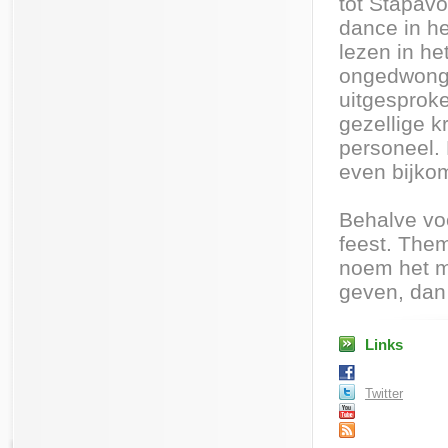
tot Stapav
dance in he
lezen in he
ongedwongen
uitgesprok
gezellige k
personeel. 
even bijkom
Behalve voo
feest. The
noem het ma
geven, dan 
Links
Twitter