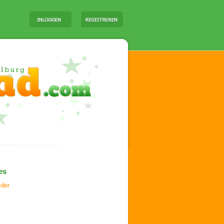
es
ider