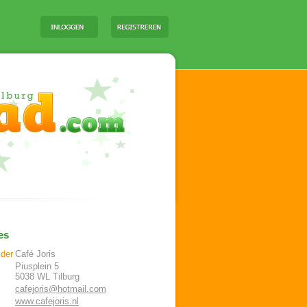
es
ider
Café Joris
Piusplein 5
5038 WL
Tilburg
cafejoris@hotmail.com
www.cafejoris.nl