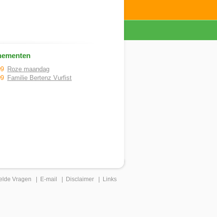
nementen
09
Roze maandag
09
Familie Bertenz Vurfist
elde Vragen
|
E-mail
|
Disclaimer
|
Links