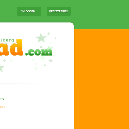
es
ider