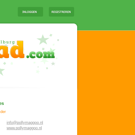
es
ider
info@pollymaggoo.nl
www.pollymaggoo.nl