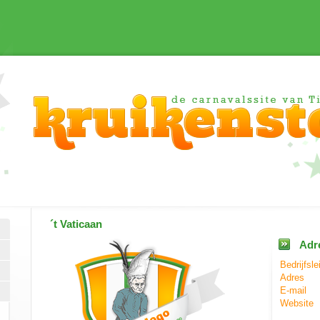
´t Vaticaan
Adr
Bedrijfsle
Adres
E-mail
Website