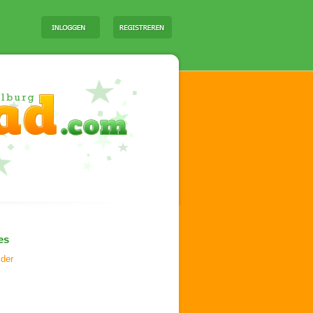
es
ider