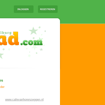
es
ider
www.cafevanhorenzeggen.nl