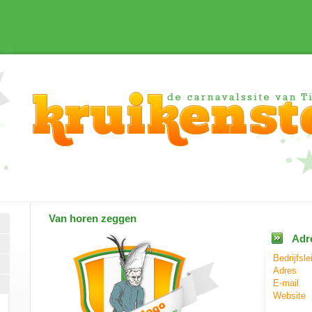
Van horen zeggen
Adr
Bedrijfsle
Adres
E-mail
Website