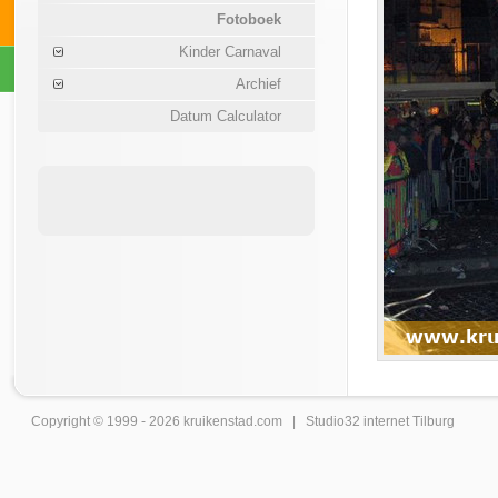
Fotoboek
Kinder Carnaval
Archief
Datum Calculator
Copyright © 1999 - 2026
kruikenstad
.com |
Studio32 internet Tilburg