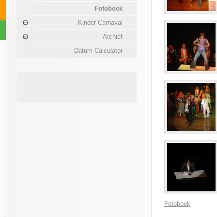
Fotoboek
Kinder Carnaval
Archief
Datum Calculator
Fotoboek