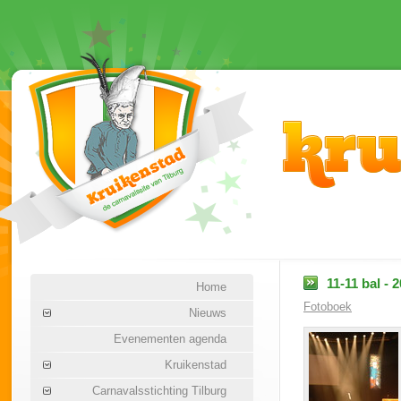
11-11 bal - 
Home
Fotoboek
Nieuws
Evenementen agenda
Kruikenstad
Carnavalsstichting Tilburg