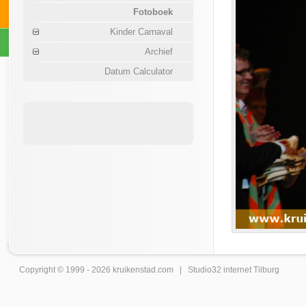
Fotoboek
Kinder Carnaval
Archief
Datum Calculator
Copyright © 1999 - 2026
kruikenstad
.com |
Studio32 internet Tilburg