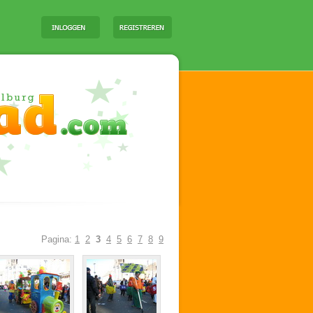
Pagina:
1
2
3
4
5
6
7
8
9