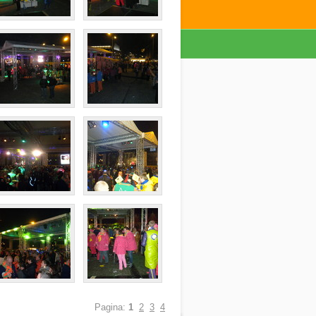
Pagina:
1
2
3
4