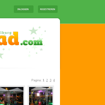
Pagina:
1
2
3
4