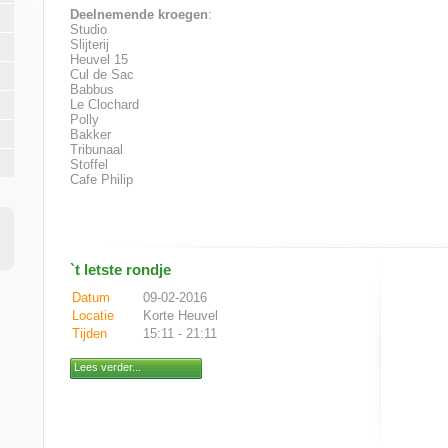
Deelnemende kroegen
:
Studio
Slijterij
Heuvel 15
Cul de Sac
Babbus
Le Clochard
Polly
Bakker
Tribunaal
Stoffel
Cafe Philip
`t letste rondje
Datum
09-02-2016
Locatie
Korte Heuvel
Tijden
15:11 - 21:11
Lees verder...