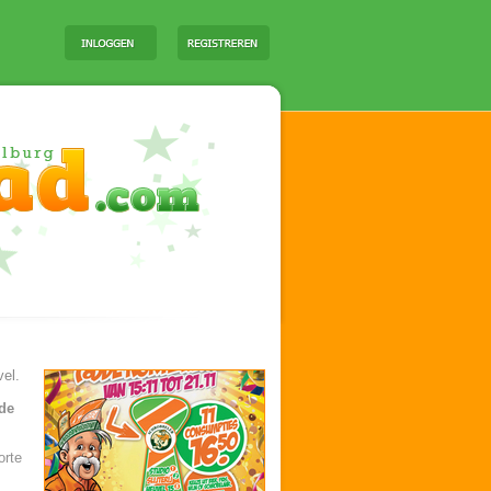
vel.
nde
orte