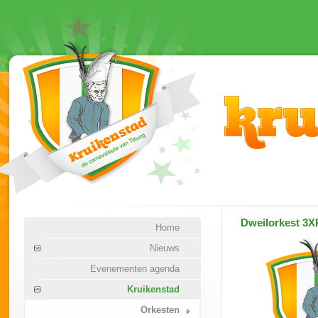
Dweilorkest
3X
Home
Nieuws
Evenementen agenda
Kruikenstad
Orkesten