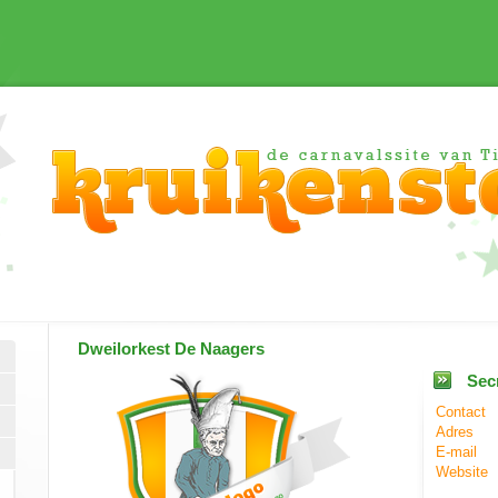
Dweilorkest
De Naagers
Secr
Contact
Adres
E-mail
Website