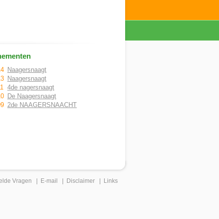
nementen
14
Naagersnaagt
13
Naagersnaagt
11
4de nagersnaagt
10
De Naagersnaagt
09
2de NAAGERSNAACHT
elde Vragen
|
E-mail
|
Disclaimer
|
Links