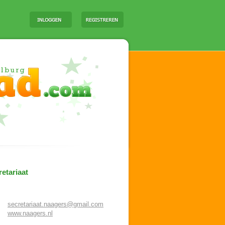
etariaat
secretariaat.naagers@gmail.com
www.naagers.nl