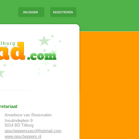
etariaat
Annelieze van Roosmalen
Insulindeplein 9
5014 BD
Tilburg
opschepperssecr@hotmail.com
www.opscheppers.nl