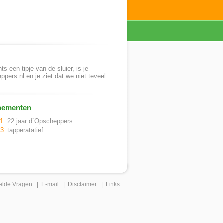
ts een tipje van de sluier, is je
pers.nl en je ziet dat we niet teveel
nementen
11
22 jaar d`Opscheppers
03
tapperatatief
elde Vragen
|
E-mail
|
Disclaimer
|
Links