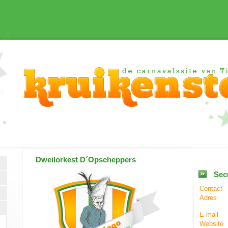
Dweilorkest
D´Opscheppers
Secr
Contact
Adres
E-mail
Website