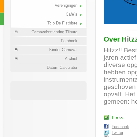
Verenigingen
Cafe´s
Tcjo De Fistbiste
Carnavalsstichting Tilburg
Over Hitz
Fotoboek
Hitzz!! Bes
Kinder Carnaval
jaren actief
Archief
diverse op
Datum Calculator
hebben opge
instrumenta
geschoven 
opvalt. Het
gemeen: het
Links
Facebook
Twitter