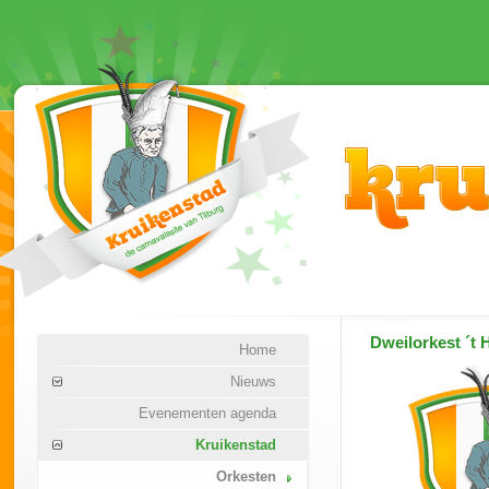
Dweilorkest
´t 
Home
Nieuws
Evenementen agenda
Kruikenstad
Orkesten