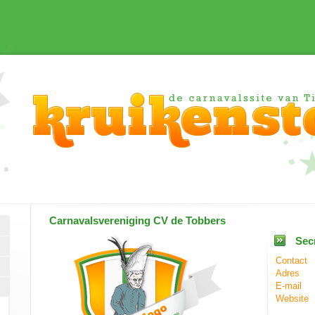
Carnavalsvereniging
CV de Tobbers
Secr
Contact
Adres
E-mail
Website