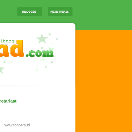
etariaat
www.tobbers.nl