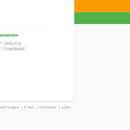
nementen
14
Intjes Fist
13
Kraamborrel
elde Vragen
|
E-mail
|
Disclaimer
|
Links