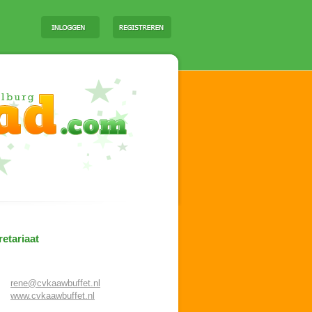
etariaat
rene@cvkaawbuffet.nl
www.cvkaawbuffet.nl