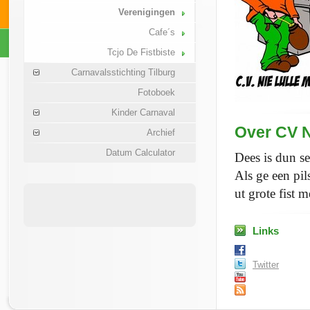
Verenigingen
Cafe´s
Tcjo De Fistbiste
Carnavalsstichting Tilburg
Fotoboek
Kinder Carnaval
Over CV N
Archief
Datum Calculator
Dees is dun s
Als ge een pi
ut grote fist 
Links
Twitter