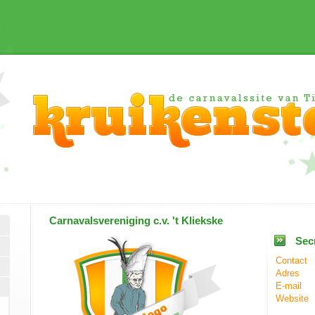
Carnavalsvereniging
c.v. 't Kliekske
Secr
Contact
Adres
E-mail
Website