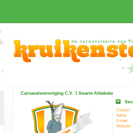
Carnavalsvereniging
C.V. ´t Swarte Afdakske
Secr
Contact
Adres
E-mail
Website