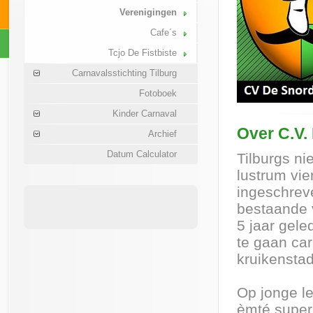
Verenigingen
Cafe´s
Tcjo De Fistbiste
Carnavalsstichting Tilburg
Fotoboek
Kinder Carnaval
Over C.V.
Archief
Datum Calculator
Tilburgs ni
lustrum vie
ingeschrev
bestaande v
5 jaar gel
te gaan car
kruikenstad
Op jonge le
èmté super