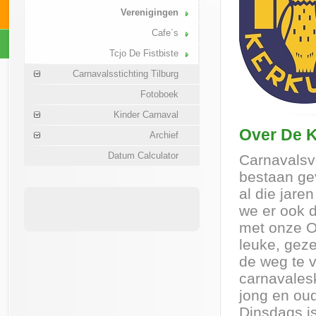
Verenigingen
Cafe´s
Tcjo De Fistbiste
Carnavalsstichting Tilburg
Fotoboek
Kinder Carnaval
Over De K
Archief
Datum Calculator
Carnavalsve
bestaan gev
al die jare
we er ook d
met onze Op
leuke, geze
de weg te v
carnavalesk
jong en oud
Dinsdags is