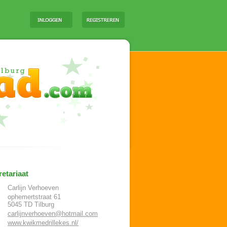
etariaat
Carlijn Verhoeven
ophemertstraat 61
5045 TD
Tilburg
carlijnverhoeven@hotmail.com
www.kwikmedrillekes.nl/