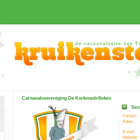
Carnavalsvereniging
De Kwikmedrillekes
Secr
Contact
Adres
E-mail
Website