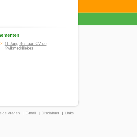
nementen
12
11 Jarig Bestaan CV de
Kwikmedrillekes
elde Vragen
|
E-mail
|
Disclaimer
|
Links