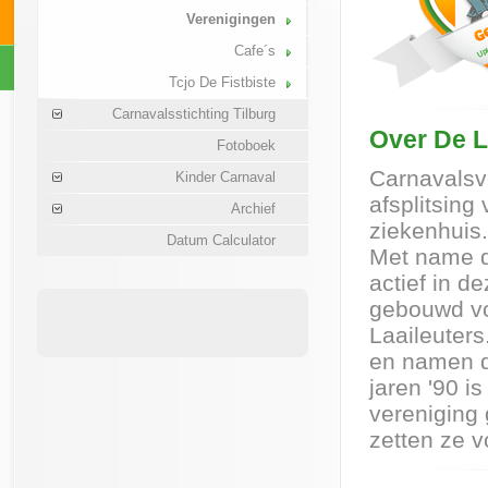
Verenigingen
Cafe´s
Tcjo De Fistbiste
Carnavalsstichting Tilburg
Over De L
Fotoboek
Carnavalsve
Kinder Carnaval
afsplitsing
Archief
ziekenhuis.
Datum Calculator
Met name d
actief in d
gebouwd v
Laaileuter
en namen de
jaren '90 i
vereniging
zetten ze v