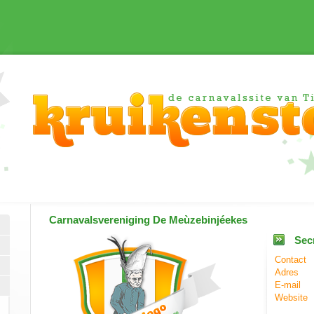
Carnavalsvereniging
De Meùzebinjéekes
Secr
Contact
Adres
E-mail
Website