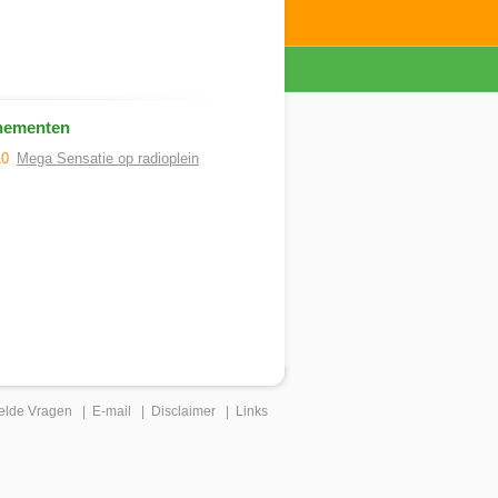
nementen
10
Mega Sensatie op radioplein
elde Vragen
|
E-mail
|
Disclaimer
|
Links