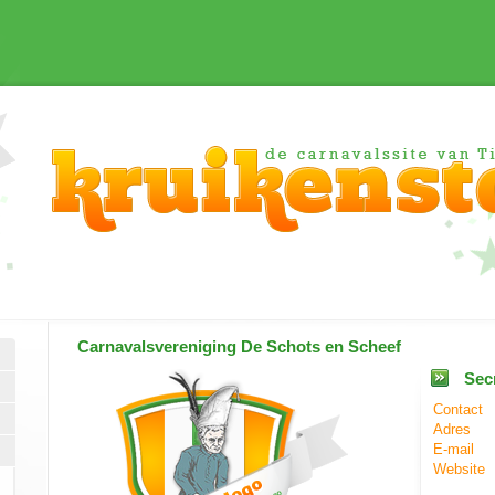
Carnavalsvereniging
De Schots en Scheef
Secr
Contact
Adres
E-mail
Website