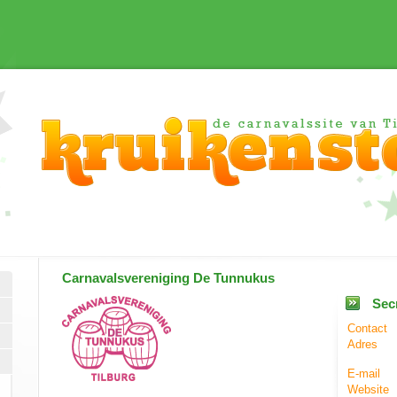
Carnavalsvereniging
De Tunnukus
Secr
Contact
Adres
E-mail
Website