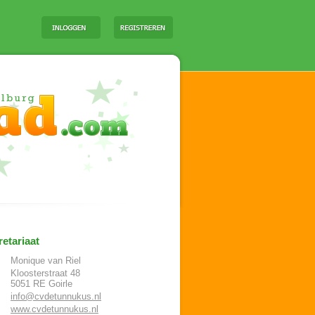
etariaat
Monique van Riel
Kloosterstraat 48
5051 RE
Goirle
info@cvdetunnukus.nl
www.cvdetunnukus.nl