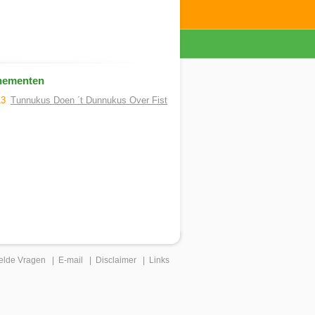
nementen
13
Tunnukus Doen ´t Dunnukus Over Fist
elde Vragen
|
E-mail
|
Disclaimer
|
Links