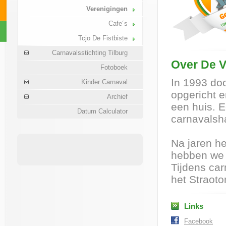
Verenigingen
Cafe´s
Tcjo De Fistbiste
Carnavalsstichting Tilburg
Over De Vr
Fotoboek
In 1993 do
Kinder Carnaval
opgericht e
Archief
een huis. 
Datum Calculator
carnavalsha
Na jaren he
hebben we s
Tijdens ca
het Straoton
Links
Facebook