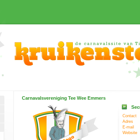
Carnavalsvereniging
Tee Wee Emmers
Secr
Contact
Adres
E-mail
Website