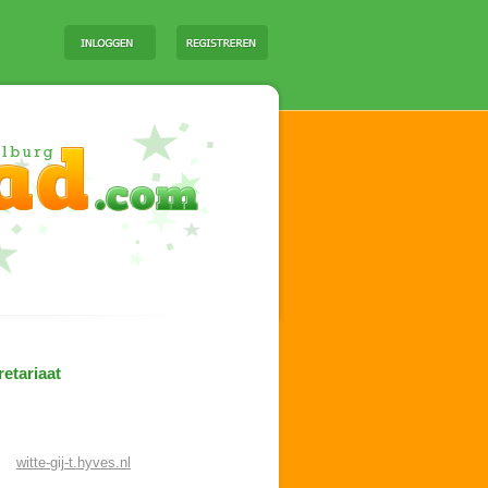
etariaat
witte-gij-t.hyves.nl