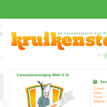
Carnavalsvereniging
Witte G´ijt
Secr
Contact
Adres
E-mail
Website