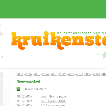
2017
-
2016
-
2015
-
2014
-
2013
-
2012
-
2011
-
2010
-
2009
-
2008
-
20
Nieuwsarchief
December 2007
01-12-2007
Jean Thijs is papa
03-12-2007
BLÈRCONCOURS
07-12-2007
4x11 seniorenfeest