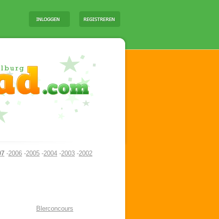
07
-
2006
-
2005
-
2004
-
2003
-
2002
Blerconcours