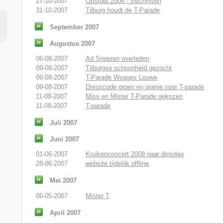
27-10-2007
Opstoet 2008 - inschrijven
31-10-2007
Tilburg houdt de T-Parade
September 2007
Augustus 2007
06-08-2007
Ad Snoeren overleden
09-08-2007
Tilburgse schoonheid gezocht
09-08-2007
T-Parade Woages Louwe
09-08-2007
Dresscode groen en oranje voor T-parade
11-08-2007
Miss en Mister T-Parade gekozen
11-08-2007
T-parade
Juli 2007
Juni 2007
01-06-2007
Kruikenconcert 2008 naar dinsdag
28-06-2007
website tijdelijk offline
Mei 2007
06-05-2007
Mister T
April 2007