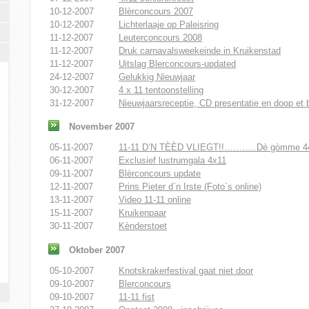
10-12-2007
Blèrconcours 2007
10-12-2007
Lichterlaaje op Paleisring
11-12-2007
Leuterconcours 2008
11-12-2007
Druk carnavalsweekeinde in Kruikenstad
11-12-2007
Uitslag Blerconcours-updated
24-12-2007
Gelukkig Nieuwjaar
30-12-2007
4 x 11 tentoonstelling
31-12-2007
Nieuwjaarsreceptie, CD presentatie en doop et 
November 2007
05-11-2007
11-11 D’N TÈÈD VLIEGT!!………..Dè gòmme 4
06-11-2007
Exclusief lustrumgala 4x11
09-11-2007
Blèrconcours update
12-11-2007
Prins Pieter d`n Irste (Foto`s online)
13-11-2007
Video 11-11 online
15-11-2007
Kruikenpaar
30-11-2007
Kènderstoet
Oktober 2007
05-10-2007
Knotskrakerfestival gaat niet door
09-10-2007
Blerconcours
09-10-2007
11-11 fist