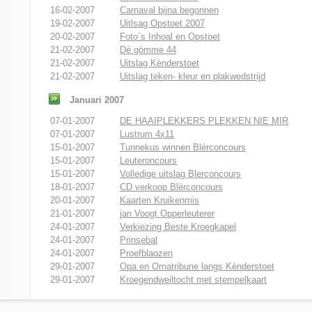
16-02-2007
Carnaval bijna begonnen
19-02-2007
Uitlsag Opstoet 2007
20-02-2007
Foto`s Inhoal en Opstoet
21-02-2007
Dè gòmme 44
21-02-2007
Uitslag Kènderstoet
21-02-2007
Uitslag teken- kleur en plakwedstrijd
Januari 2007
07-01-2007
DE HAAIPLEKKERS PLEKKEN NIE MIR
07-01-2007
Lustrum 4x11
15-01-2007
Tunnekus winnen Blérconcours
15-01-2007
Leuteroncours
15-01-2007
Volledige uitslag Blerconcours
18-01-2007
CD verkoop Blèrconcours
20-01-2007
Kaarten Kruikenmis
21-01-2007
jan Voogt Opperleuterer
24-01-2007
Verkiezing Beste Kroegkapel
24-01-2007
Prinsebal
24-01-2007
Proefblaozen
29-01-2007
Opa en Omatribune langs Kènderstoet
29-01-2007
Kroegendweiltocht met stempelkaart