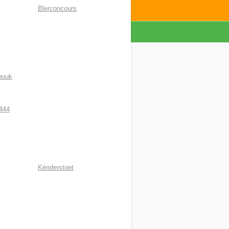
Blerconcours
buuk
444
Kènderstoet