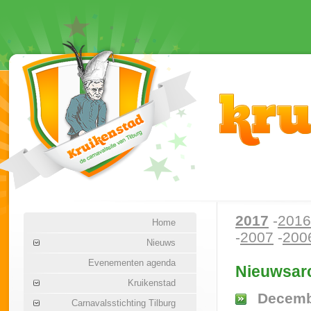
2017
-
2016
Home
-
2007
-
200
Nieuws
Evenementen agenda
Nieuwsarc
Kruikenstad
Decemb
Carnavalsstichting Tilburg