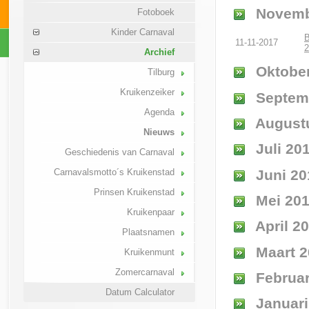
Novemb
Fotoboek
Kinder Carnaval
B
11-11-2017
2
Archief
Oktober
Tilburg
Kruikenzeiker
Septem
Agenda
August
Nieuws
Juli 20
Geschiedenis van Carnaval
Juni 20
Carnavalsmotto´s Kruikenstad
Prinsen Kruikenstad
Mei 20
Kruikenpaar
April 2
Plaatsnamen
Maart 2
Kruikenmunt
Zomercarnaval
Februar
Datum Calculator
Januari