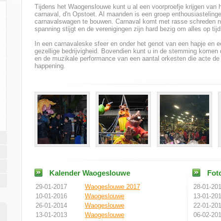
Tijdens het Waogenslouwe kunt u al een voorproefje krijgen van
carnaval, d'n Opstoet. Al maanden is een groep enthousiasteling
carnavalswagen te bouwen. Carnaval komt met rasse schreden nad
spanning stijgt en de verenigingen zijn hard bezig om alles op tij
In een carnavaleske sfeer en onder het genot van een hapje en e
gezellige bedrijvigheid. Bovendien kunt u in de stemming komen 
en de muzikale performance van een aantal orkesten die acte d
happening.
Kalender Waogeslouwe
Foto
29-01-2017
Waogeslouwe 2017
28-01-20
10-01-2016
Waogeslouwe
13-01-20
26-01-2014
Waogeslouwe
22-01-20
13-01-2013
Waogeslouwe
06-02-20