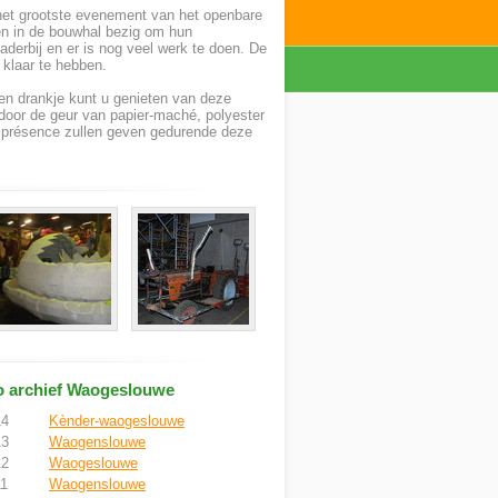
 het grootste evenement van het openbare
en in de bouwhal bezig om hun
erbij en er is nog veel werk te doen. De
d klaar te hebben.
en drankje kunt u genieten van deze
door de geur van papier-maché, polyester
e présence zullen geven gedurende deze
 archief Waogeslouwe
14
Kènder-waogeslouwe
13
Waogenslouwe
12
Waogeslouwe
11
Waogenslouwe