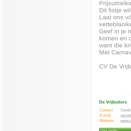
Prijsuitrei
Dit fistje w
Laat ons vóó
vetteblaoi
Geef in je 
komen en o
want die kri
Met Carnav
CV De Vrijb
De Vrijbuiters
Contact
Sandr
E-mail
secret
Website
www.cv
Lees verder...