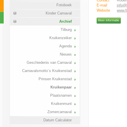
Contact
Rober
Fotoboek
E-mail
info@f
Website
www.fr
Kinder Carnaval
Meer informatie
Archief
Tilburg
Kruikenzeiker
Agenda
Nieuws
Geschiedenis van Carnaval
Carnavalsmotto´s Kruikenstad
Prinsen Kruikenstad
Kruikenpaar
Plaatsnamen
Kruikenmunt
Zomercarnaval
Datum Calculator