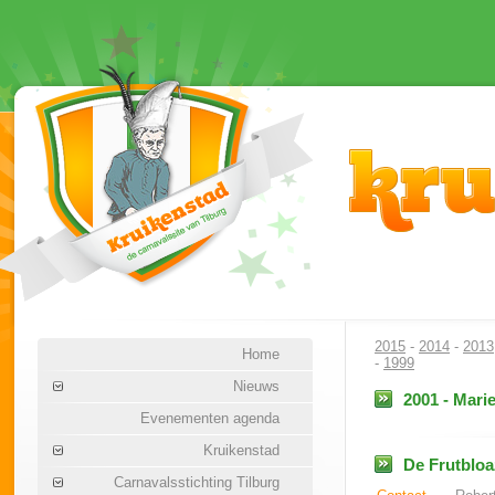
2015
-
2014
-
2013
Home
-
1999
Nieuws
2001 - Mari
Evenementen agenda
Kruikenstad
De Frutblo
Carnavalsstichting Tilburg