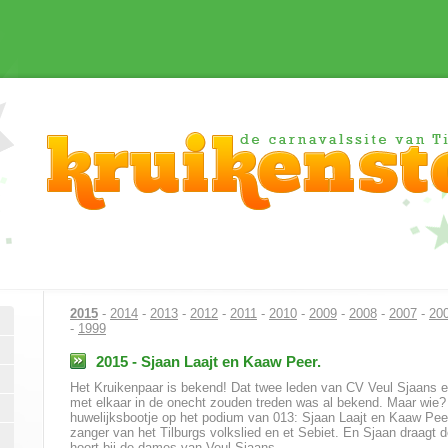
2015
-
2014
-
2013
-
2012
-
2011
-
2010
-
2009
-
2008
-
2007
-
20
-
1999
2015 - Sjaan Laajt en Kaaw Peer.
Het Kruikenpaar is bekend! Dat twee leden van CV Veul Sjaans
met elkaar in de onecht zouden treden was al bekend. Maar wie?
huwelijksbootje op het podium van 013: Sjaan Laajt en Kaaw Pee
zanger van het Tilburgs volkslied en et Sebiet. En Sjaan draagt
hoort bij de dames van Veul Sjaans.