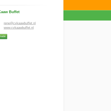
aaw Buffet
rene@cvkaawbuffet.nl
www.cvkaawbuffet.nl
matie