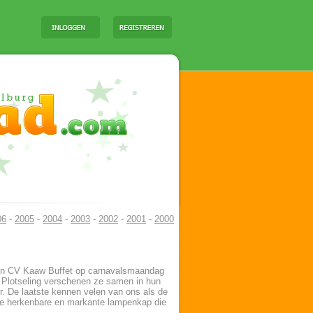
06
-
2005
-
2004
-
2003
-
2002
-
2001
-
2000
 en CV Kaaw Buffet op carnavalsmaandag
 Plotseling verschenen ze samen in hun
r. De laatste kennen velen van ons als de
 de herkenbare en markante lampenkap die