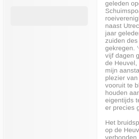
geleden op
Schuimspoa
roeiverenig
naast Utrec
jaar gelede
zuiden des
gekregen. ‘
vijf dagen 
de Heuvel, 
mijn aansta
plezier van
vooruit te 
houden aan
eigentijds 
er precies 
Het bruidsp
op de Heuve
verbonden 