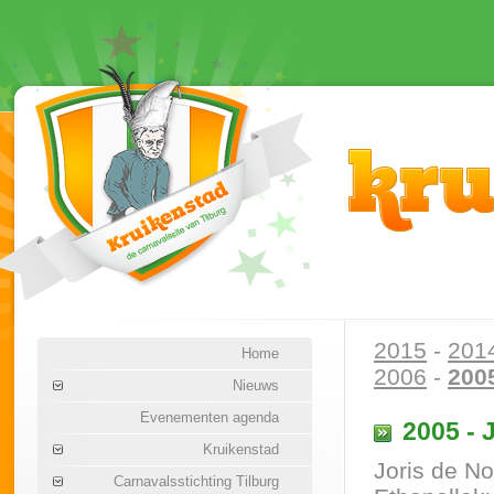
2015
-
201
Home
2006
-
200
Nieuws
Evenementen agenda
2005 - 
Kruikenstad
Joris de No
Carnavalsstichting Tilburg