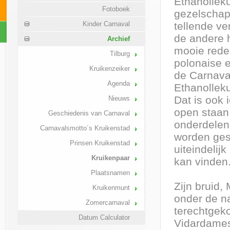
Ethanolleku
Fotoboek
gezelschap
Kinder Carnaval
tellende ve
de andere h
Archief
mooie reden
Tilburg
polonaise e
Kruikenzeiker
de Carnava
Agenda
Ethanolleku
Dat is ook 
Nieuws
open staan
Geschiedenis van Carnaval
onderdelen
Carnavalsmotto´s Kruikenstad
worden ges
Prinsen Kruikenstad
uiteindelij
Kruikenpaar
kan vinden
Plaatsnamen
Zijn bruid,
Kruikenmunt
onder de na
Zomercarnaval
terechtgek
Datum Calculator
Vidardames