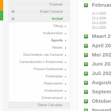
Februar
Fotoboek
Kinder Carnaval
21-2-2020
22-2-2020
Archief
23-2-2020
Tilburg
25-2-2020
Kruikenzeiker
Maart 2
Agenda
April 2
Nieuws
Mei 20
Geschiedenis van Carnaval
Carnavalsmotto´s Kruikenstad
Juni 20
Prinsen Kruikenstad
Juli 20
Kruikenpaar
August
Plaatsnamen
Kruikenmunt
Septem
Zomercarnaval
Oktober
Datum Calculator
Novemb